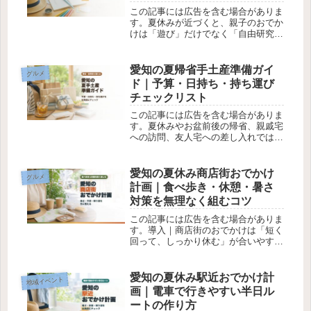
この記事には広告を含む場合がありま
す。夏休みが近づくと、親子のおでか
けは「遊び」だけでなく「自由研究に
もつながるか」が気になることがあり
ます。自由研究のテーマがなかなか決
まらない暑い日に長時間外を歩くのは
愛知の夏帰省手土産準備ガイ
グルメ
避けたい予約が必要かどうか分からな
ド｜予算・日持ち・持ち運び
い...
チェックリスト
この記事には広告を含む場合がありま
す。夏休みやお盆前後の帰省、親戚宅
への訪問、友人宅への差し入れでは、
手土産選びに迷うことがあります。予
算をいくらにすればよいか分からない
暑い時期でも持ち運びやすいものを選
愛知の夏休み商店街おでかけ
グルメ
びたい相手の家族構成に合うか不安日
計画｜食べ歩き・休憩・暑さ
持...
対策を無理なく組むコツ
この記事には広告を含む場合がありま
す。導入｜商店街のおでかけは「短く
回って、しっかり休む」が合いやすい
夏休みのおでかけは、観光地まで遠く
行かなくても楽しめます。駅周辺や商
店街なら、食べ歩き、買い物、カフェ
愛知の夏休み駅近おでかけ計
地域イベント
休憩を組み合わせやすく、半日でも気
画｜電車で行きやすい半日ル
分...
ートの作り方