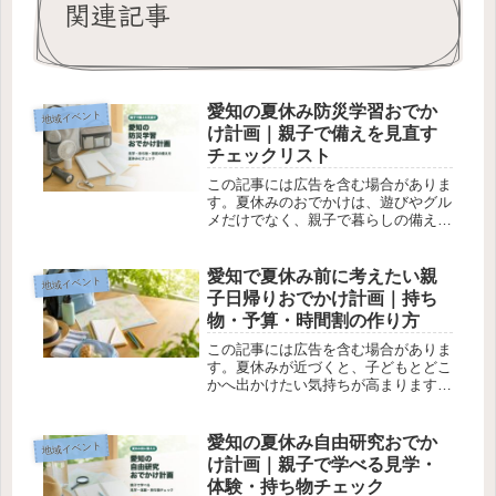
関連記事
愛知の夏休み防災学習おでか
地域イベント
け計画｜親子で備えを見直す
チェックリスト
この記事には広告を含む場合がありま
す。夏休みのおでかけは、遊びやグル
メだけでなく、親子で暮らしの備えを
見直すきっかけにもできます。防災学
習は少し硬いテーマに見えますが、見
学や体験、展示を通して考えると子ど
愛知で夏休み前に考えたい親
地域イベント
もにも伝わりやすくなります。防災を
子日帰りおでかけ計画｜持ち
子...
物・予算・時間割の作り方
この記事には広告を含む場合がありま
す。夏休みが近づくと、子どもとどこ
かへ出かけたい気持ちが高まります。
一方で、愛知の夏は暑さが厳しくなり
やすく、何となく予定を立てると、移
動や待ち時間だけで疲れてしまうこと
愛知の夏休み自由研究おでか
地域イベント
もあります。子どもが楽しめる場所を
け計画｜親子で学べる見学・
選...
体験・持ち物チェック