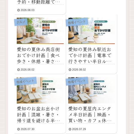
予約・移動距離で選
ぶ半日おでかけ
2026.08.03
地域イベント
グルメ
愛知の夏休み商店街
愛知の夏休み駅近お
おでかけ計画｜食べ
でかけ計画｜電車で
歩き・休憩・暑さ対
行きやすい半日ルー
策を無理なく組むコ
トの作り方
2026.08.02
2026.08.02
ツ
地域イベント
地域イベント
愛知のお盆お出かけ
愛知の夏屋内エンタ
計画｜混雑・暑さ・
メ半日計画｜映画・
帰り道を避ける半日
買い物・カフェ休憩
ルートの作り方
を無理なく組み合わ
2026.07.30
2026.07.29
せるコツ