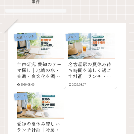
事件
地域イベント
グルメ
自由研究 愛知のテー
名古屋駅の夏休み待
マ探し｜地域の水・
ち時間を涼しく過ご
交通・食文化を調べ
す計画｜ランチ・買
てまとめるコツ
い物・休憩の選び方
2026.08.09
2026.08.07
グルメ
愛知の夏休み涼しい
ランチ計画｜冷房・