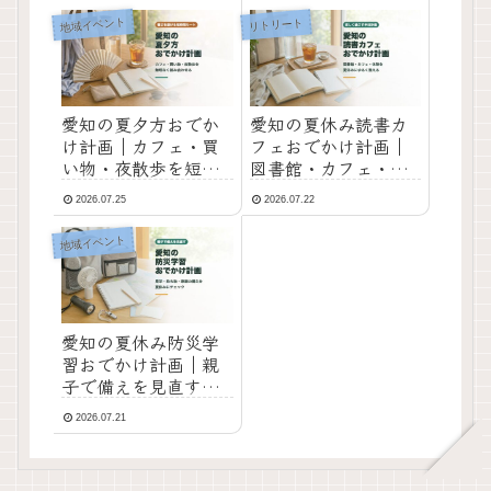
地域イベント
リトリート
愛知の夏夕方おでか
愛知の夏休み読書カ
け計画｜カフェ・買
フェおでかけ計画｜
い物・夜散歩を短時
図書館・カフェ・休
間で楽しむコツ
憩で涼しく過ごす半
2026.07.25
2026.07.22
日ルート
地域イベント
愛知の夏休み防災学
習おでかけ計画｜親
子で備えを見直すチ
ェックリスト
2026.07.21