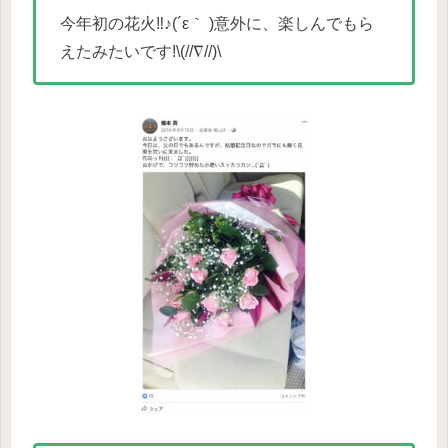
今年初の花火‼︎♪(´ε｀ )意外に、楽しんでもら
えたみたいです!\(//∇//)\