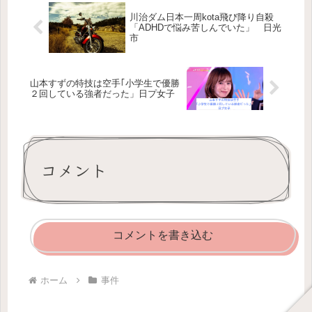
川治ダム日本一周kota飛び降り自殺
「ADHDで悩み苦しんでいた」 日光
市
山本すずの特技は空手｢小学生で優勝
２回している強者だった」日プ女子
コメント
コメントを書き込む
ホーム
事件