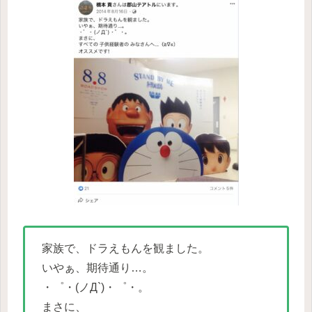
家族で、ドラえもんを観ました。
いやぁ、期待通り…。
・゜・(ノД`)・゜・。
まさに、