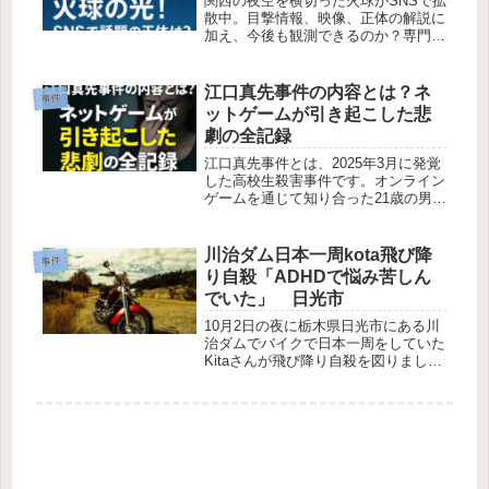
関西の夜空を横切った火球がSNSで拡
散中。目撃情報、映像、正体の解説に
加え、今後も観測できるのか？専門家
の見解を紹介します。
江口真先事件の内容とは？ネ
事件
ットゲームが引き起こした悲
劇の全記録
江口真先事件とは、2025年3月に発覚
した高校生殺害事件です。オンライン
ゲームを通じて知り合った21歳の男性
と16歳の女子高校生の間に起きたもの
で、遺体が住宅のクローゼット内で発
見されたことで全国的な注目を集めま
川治ダム日本一周kota飛び降
事件
した。容疑者である江口真先は、ゲー
り自殺「ADHDで悩み苦しん
ム内で知り合った被害者と直接対面し
でいた」 日光市
た後、口論に発展し、犯行に及んだと
されています。
10月2日の夜に栃木県日光市にある川
治ダムでバイクで日本一周をしていた
Kitaさんが飛び降り自殺を図りまし
た。自殺の原因は最後のツイートから
「ADHD」に悩まされていたことがわ
かりました。