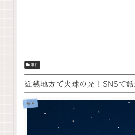
事件
近畿地方で火球の光！SNSで
事件